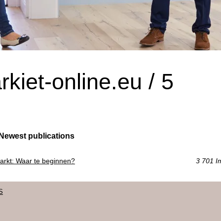
iet-online.eu / 5
Newest publications
arkt: Waar te beginnen?
3 701 I
S