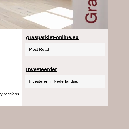
grasparkiet-online.eu
Most Read
Investeerder
Investeren in Nederlandse...
mpressions