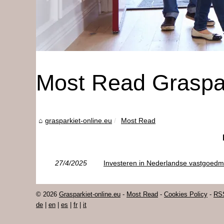
Most Read Graspark
grasparkiet-online.eu
Most Read
27/4/2025
Investeren in Nederlandse vastgoedm
© 2026
Grasparkiet-online.eu
-
Most Read
-
Cookies Policy
-
RS
de
|
en
|
es
|
fr
|
it